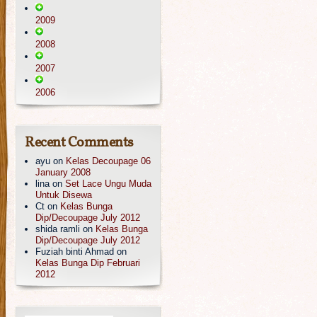
2009
2008
2007
2006
Recent Comments
ayu
on
Kelas Decoupage 06
January 2008
lina
on
Set Lace Ungu Muda
Untuk Disewa
Ct
on
Kelas Bunga
Dip/Decoupage July 2012
shida ramli
on
Kelas Bunga
Dip/Decoupage July 2012
Fuziah binti Ahmad
on
Kelas Bunga Dip Februari
2012