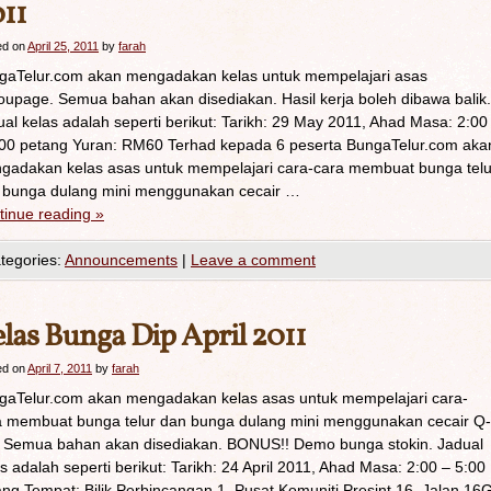
11
ed on
April 25, 2011
by
farah
gaTelur.com akan mengadakan kelas untuk mempelajari asas
oupage. Semua bahan akan disediakan. Hasil kerja boleh dibawa balik.
al kelas adalah seperti berikut: Tarikh: 29 May 2011, Ahad Masa: 2:00
:00 petang Yuran: RM60 Terhad kepada 6 peserta BungaTelur.com aka
gadakan kelas asas untuk mempelajari cara-cara membuat bunga telu
 bunga dulang mini menggunakan cecair …
tinue reading
»
tegories:
Announcements
|
Leave a comment
las Bunga Dip April 2011
ed on
April 7, 2011
by
farah
gaTelur.com akan mengadakan kelas asas untuk mempelajari cara-
a membuat bunga telur dan bunga dulang mini menggunakan cecair Q-
. Semua bahan akan disediakan. BONUS!! Demo bunga stokin. Jadual
s adalah seperti berikut: Tarikh: 24 April 2011, Ahad Masa: 2:00 – 5:00
ng Tempat: Bilik Perbincangan 1, Pusat Komuniti Presint 16, Jalan 16G