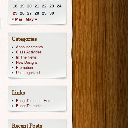
18
19
20
21
22
23
24
25
26
27
28
29
30
« Mar
May »
Categories
Announcements
Class Activities
In The News
New Designs
Promotion
Uncategorized
Links
BungaTelur.com Home
BungaTelur.info
Recent Posts