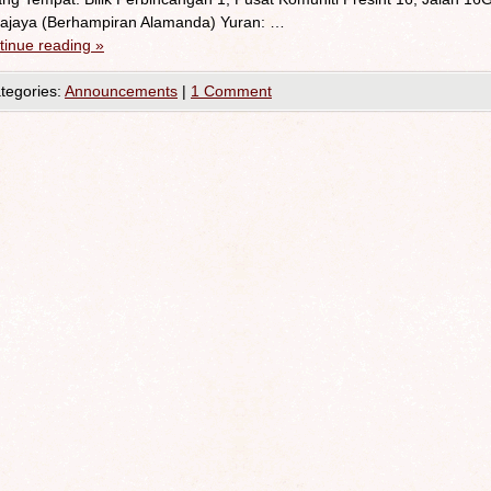
rajaya (Berhampiran Alamanda) Yuran: …
tinue reading
»
tegories:
Announcements
|
1 Comment