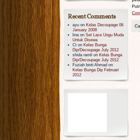
Put
Con
Recent Comments
ayu
on
Kelas Decoupage 06
Ca
January 2008
lina
on
Set Lace Ungu Muda
Untuk Disewa
Ct
on
Kelas Bunga
Dip/Decoupage July 2012
shida ramli
on
Kelas Bunga
Dip/Decoupage July 2012
Fuziah binti Ahmad
on
Kelas Bunga Dip Februari
2012