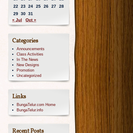
22
23
24
25
26
27
28
29
30
31
« Jul
Oct »
Categories
Announcements
Class Activities
In The News
New Designs
Promotion
Uncategorized
Links
BungaTelur.com Home
BungaTelur.info
Recent Posts