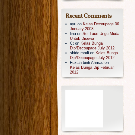
Recent Comments
ayu
on
Kelas Decoupage 06
January 2008
lina
on
Set Lace Ungu Muda
Untuk Disewa
Ct
on
Kelas Bunga
Dip/Decoupage July 2012
shida ramli
on
Kelas Bunga
Dip/Decoupage July 2012
Fuziah binti Ahmad
on
Kelas Bunga Dip Februari
2012