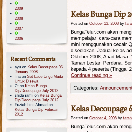
2009
Kelas Bunga Dip 
2008
Posted on
October 13, 2008
by
far
2007
BungaTelur.com akan meng
mempelajari cara-cara mem
2006
mini menggunakan cecair 
disediakan. Jadual kelas ada
Oktober 2008, Ahad Masa: 1
Recent Comments
Taman Lestari Perdana, Se
ayu
on
Kelas Decoupage 06
kepada 4 peserta (Tinggal 
January 2008
Continue reading
»
lina
on
Set Lace Ungu Muda
Untuk Disewa
Ct
on
Kelas Bunga
Categories:
Announcemen
Dip/Decoupage July 2012
shida ramli
on
Kelas Bunga
Dip/Decoupage July 2012
Fuziah binti Ahmad
on
Kelas Decoupage 
Kelas Bunga Dip Februari
2012
Posted on
October 4, 2008
by
farah
BungaTelur.com akan meng