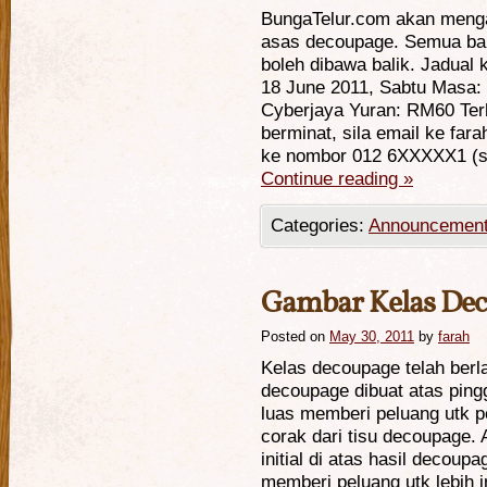
BungaTelur.com akan menga
asas decoupage. Semua bah
boleh dibawa balik. Jadual k
18 June 2011, Sabtu Masa: 
Cyberjaya Yuran: RM60 Ter
berminat, sila email ke
fara
ke nombor 012 6XXXXX1 (s
Continue reading
»
Categories:
Announcemen
Gambar Kelas Dec
Posted on
May 30, 2011
by
farah
Kelas decoupage telah berl
decoupage dibuat atas ping
luas memberi peluang utk 
corak dari tisu decoupage.
initial di atas hasil decou
memberi peluang utk lebih i