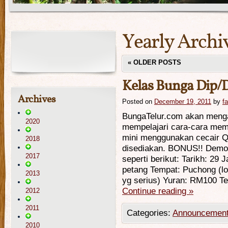
Yearly Archi
«
OLDER POSTS
Kelas Bunga Dip/
Archives
Posted on
December 19, 2011
by
f
BungaTelur.com akan meng
2020
mempelajari cara-cara mem
mini menggunakan cecair 
2018
disediakan. BONUS!! Demo 
2017
seperti berikut: Tarikh: 29
petang Tempat: Puchong (lo
2013
yg serius) Yuran: RM100 T
Continue reading
»
2012
2011
Categories:
Announcemen
2010