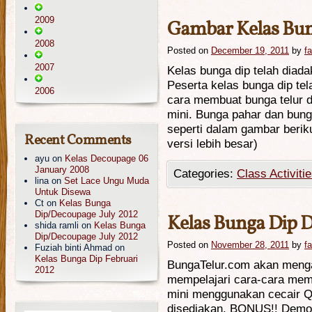
2009
Gambar Kelas Bun
2008
Posted on
December 19, 2011
by
f
2007
Kelas bunga dip telah diad
Peserta kelas bunga dip te
2006
cara membuat bunga telur d
mini. Bunga pahar dan bung
seperti dalam gambar beriku
Recent Comments
versi lebih besar)
ayu
on
Kelas Decoupage 06
January 2008
Categories:
Class Activiti
lina
on
Set Lace Ungu Muda
Untuk Disewa
Ct
on
Kelas Bunga
Dip/Decoupage July 2012
Kelas Bunga Dip 
shida ramli
on
Kelas Bunga
Dip/Decoupage July 2012
Posted on
November 28, 2011
by
f
Fuziah binti Ahmad
on
Kelas Bunga Dip Februari
BungaTelur.com akan meng
2012
mempelajari cara-cara mem
mini menggunakan cecair 
disediakan. BONUS!! Demo 