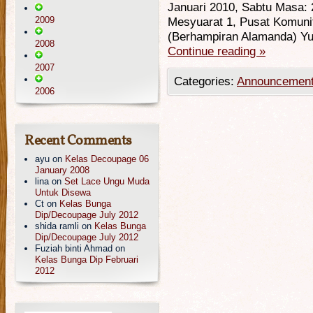
Januari 2010, Sabtu Masa: 2
2009
Mesyuarat 1, Pusat Komunit
(Berhampiran Alamanda) Y
2008
Continue reading
»
2007
Categories:
Announcemen
2006
Recent Comments
ayu
on
Kelas Decoupage 06
January 2008
lina
on
Set Lace Ungu Muda
Untuk Disewa
Ct
on
Kelas Bunga
Dip/Decoupage July 2012
shida ramli
on
Kelas Bunga
Dip/Decoupage July 2012
Fuziah binti Ahmad
on
Kelas Bunga Dip Februari
2012