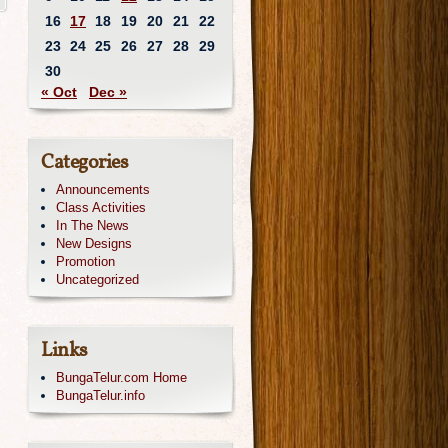
16
17
18
19
20
21
22
23
24
25
26
27
28
29
30
« Oct
Dec »
Categories
Announcements
Class Activities
In The News
New Designs
Promotion
Uncategorized
Links
BungaTelur.com Home
BungaTelur.info