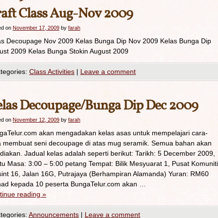
aft Class Aug-Nov 2009
ed on
November 17, 2009
by
farah
as Decoupage Nov 2009 Kelas Bunga Dip Nov 2009 Kelas Bunga Dip
ust 2009 Kelas Bunga Stokin August 2009
tegories:
Class Activities
|
Leave a comment
las Decoupage/Bunga Dip Dec 2009
ed on
November 12, 2009
by
farah
gaTelur.com akan mengadakan kelas asas untuk mempelajari cara-
a membuat seni decoupage di atas mug seramik. Semua bahan akan
diakan. Jadual kelas adalah seperti berikut: Tarikh: 5 December 2009,
tu Masa: 3:00 – 5:00 petang Tempat: Bilik Mesyuarat 1, Pusat Komuniti
sint 16, Jalan 16G, Putrajaya (Berhampiran Alamanda) Yuran: RM60
had kepada 10 peserta BungaTelur.com akan …
tinue reading
»
tegories:
Announcements
|
Leave a comment